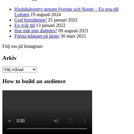
Husbilsäventyr genom Sverige och Norge – En resa till
Lofoten
19 augusti 2024
God fortsättning!
25 januari 2022
En svår tid
13 januari 2022
Hur mår min diabetes?
09 augusti 2021
Första inlägget på länge
30 mars 2021
Följ oss på Instagram
Arkiv
Arkiv
How to build an audience