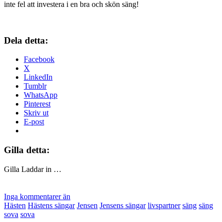
inte fel att investera i en bra och skön säng!
Dela detta:
Facebook
X
LinkedIn
Tumblr
WhatsApp
Pinterest
Skriv ut
E-post
Gilla detta:
Gilla
Laddar in …
Inga kommentarer än
Hästen
Hästens sängar
Jensen
Jensens sängar
livspartner
säng
säng
sova
sova