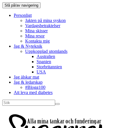
Slå på/av navigering
Personligt
Jakten på mina syskon
Vardagsbetraktelser
Mina skisser
Mina resor
Kontakta mig
Jag & Nyteknik
Uppkopplad utomlands
Australien
Spanien
Storbritannien
USA
Jag älskar mat
Jag & ledarskap
#Blogg100
Att leva med diabetes