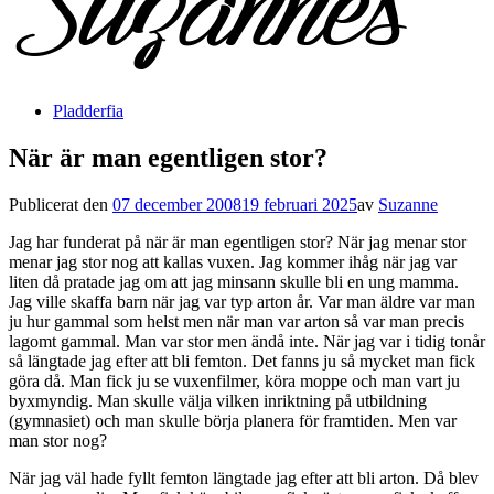
Pladderfia
När är man egentligen stor?
Publicerat den
07 december 2008
19 februari 2025
av
Suzanne
Jag har funderat på när är man egentligen stor? När jag menar stor
menar jag stor nog att kallas vuxen. Jag kommer ihåg när jag var
liten då pratade jag om att jag minsann skulle bli en ung mamma.
Jag ville skaffa barn när jag var typ arton år. Var man äldre var man
ju hur gammal som helst men när man var arton så var man precis
lagomt gammal. Man var stor men ändå inte. När jag var i tidig tonår
så längtade jag efter att bli femton. Det fanns ju så mycket man fick
göra då. Man fick ju se vuxenfilmer, köra moppe och man vart ju
byxmyndig. Man skulle välja vilken inriktning på utbildning
(gymnasiet) och man skulle börja planera för framtiden. Men var
man stor nog?
När jag väl hade fyllt femton längtade jag efter att bli arton. Då blev