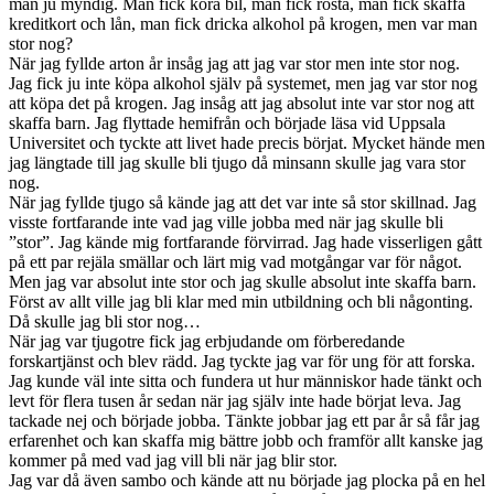
man ju myndig. Man fick köra bil, man fick rösta, man fick skaffa
kreditkort och lån, man fick dricka alkohol på krogen, men var man
stor nog?
När jag fyllde arton år insåg jag att jag var stor men inte stor nog.
Jag fick ju inte köpa alkohol själv på systemet, men jag var stor nog
att köpa det på krogen. Jag insåg att jag absolut inte var stor nog att
skaffa barn. Jag flyttade hemifrån och började läsa vid Uppsala
Universitet och tyckte att livet hade precis börjat. Mycket hände men
jag längtade till jag skulle bli tjugo då minsann skulle jag vara stor
nog.
När jag fyllde tjugo så kände jag att det var inte så stor skillnad. Jag
visste fortfarande inte vad jag ville jobba med när jag skulle bli
”stor”. Jag kände mig fortfarande förvirrad. Jag hade visserligen gått
på ett par rejäla smällar och lärt mig vad motgångar var för något.
Men jag var absolut inte stor och jag skulle absolut inte skaffa barn.
Först av allt ville jag bli klar med min utbildning och bli någonting.
Då skulle jag bli stor nog…
När jag var tjugotre fick jag erbjudande om förberedande
forskartjänst och blev rädd. Jag tyckte jag var för ung för att forska.
Jag kunde väl inte sitta och fundera ut hur människor hade tänkt och
levt för flera tusen år sedan när jag själv inte hade börjat leva. Jag
tackade nej och började jobba. Tänkte jobbar jag ett par år så får jag
erfarenhet och kan skaffa mig bättre jobb och framför allt kanske jag
kommer på med vad jag vill bli när jag blir stor.
Jag var då även sambo och kände att nu började jag plocka på en hel