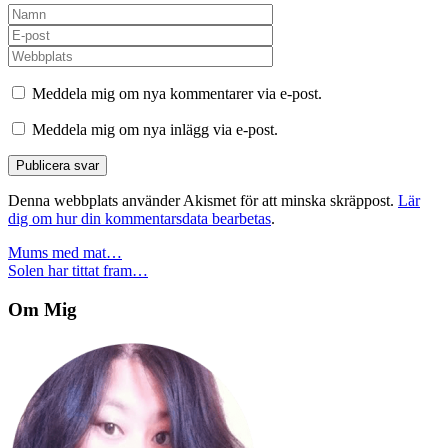
Meddela mig om nya kommentarer via e-post.
Meddela mig om nya inlägg via e-post.
Denna webbplats använder Akismet för att minska skräppost.
Lär
dig om hur din kommentarsdata bearbetas
.
Inläggsnavigering
Mums med mat…
Solen har tittat fram…
Om Mig