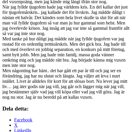
del vuxenpoäng, men jag kände mig långt ifrån stor nog.
När jag fyllde tjugofem hade jag världens kris. En del kallar det just
för tjugofemårskris.. jag kallade det för livskris. Jag mådde dåligt i
nästan ett halvår. Det kändes som hela livet skulle ta slut för att när
man väl fyllde tjugofem så var man ju hur gammal som helst. Men
jag överlevde krisen. Jag insåg att jag var inte så gammal framför allt
så var jag inte stor nog.
Med tanke på hur dåligt jag mådde när jag fyllde tjugofem var jag
rustad för en ordentlig trettioårskris. Men det gick bra. Jag hade till
och med överlevt en jobbig separation, en konkurs på mitt företag,
samt bytt jobb. Men jag hade min familj, massa goda vänner
omkring mig och jag mådde rätt bra. Jag började känna mig vuxen
men inte stor nog.
Men någonting har hänt.. det har gått ett par år till och jag ser en
förändring, jag har nu slutat och längta. Jag väljer att leva i nuet
istället. Livet är alldeles för kort för att slösas bort. Nu lever jag mitt
liv… jag äter godis när jag vill, jag går och lägger mig när jag vill,
jag bestämmer själv vad jag vill köpa eller vad jag vill göra. Jag är
nog nu stor. Jag är nu beredd på att kallas vuxen.
Dela detta:
Facebook
X
LinkedIn