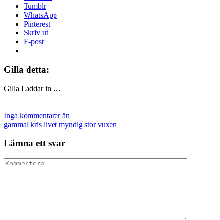
Tumblr
WhatsApp
Pinterest
Skriv ut
E-post
Gilla detta:
Gilla
Laddar in …
Inga kommentarer än
gammal
kris
livet
myndig
stor
vuxen
Lämna ett svar