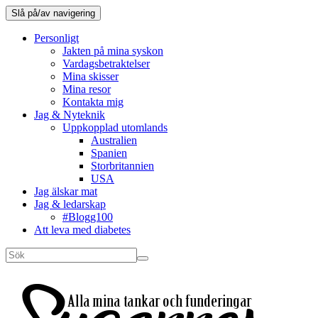
Slå på/av navigering
Personligt
Jakten på mina syskon
Vardagsbetraktelser
Mina skisser
Mina resor
Kontakta mig
Jag & Nyteknik
Uppkopplad utomlands
Australien
Spanien
Storbritannien
USA
Jag älskar mat
Jag & ledarskap
#Blogg100
Att leva med diabetes