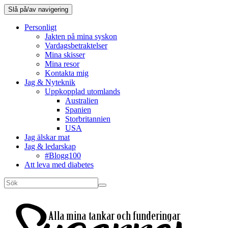
Slå på/av navigering
Personligt
Jakten på mina syskon
Vardagsbetraktelser
Mina skisser
Mina resor
Kontakta mig
Jag & Nyteknik
Uppkopplad utomlands
Australien
Spanien
Storbritannien
USA
Jag älskar mat
Jag & ledarskap
#Blogg100
Att leva med diabetes