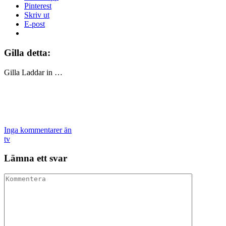
Pinterest
Skriv ut
E-post
Gilla detta:
Gilla
Laddar in …
Inga kommentarer än
tv
Lämna ett svar