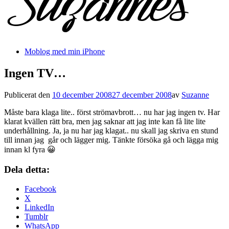
Moblog med min iPhone
Ingen TV…
Publicerat den
10 december 2008
27 december 2008
av
Suzanne
Måste bara klaga lite.. först strömavbrott… nu har jag ingen tv. Har
klarat kvällen rätt bra, men jag saknar att jag inte kan få lite lite
underhållning. Ja, ja nu har jag klagat.. nu skall jag skriva en stund
till innan jag går och lägger mig. Tänkte försöka gå och lägga mig
innan kl fyra 😀
Dela detta:
Facebook
X
LinkedIn
Tumblr
WhatsApp