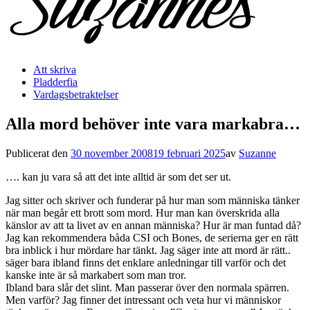
Att skriva
Pladderfia
Vardagsbetraktelser
Alla mord behöver inte vara markabra…
Publicerat den
30 november 2008
19 februari 2025
av
Suzanne
…. kan ju vara så att det inte alltid är som det ser ut.
Jag sitter och skriver och funderar på hur man som människa tänker
när man begår ett brott som mord. Hur man kan överskrida alla
känslor av att ta livet av en annan människa? Hur är man funtad då?
Jag kan rekommendera båda CSI och Bones, de serierna ger en rätt
bra inblick i hur mördare har tänkt. Jag säger inte att mord är rätt..
säger bara ibland finns det enklare anledningar till varför och det
kanske inte är så markabert som man tror.
Ibland bara slår det slint. Man passerar över den normala spärren.
Men varför? Jag finner det intressant och veta hur vi människor