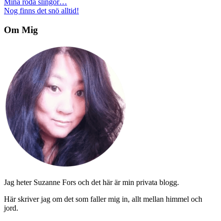
Inläggsnavigering
Mina röda slingor…
Nog finns det snö alltid!
Om Mig
Jag heter Suzanne Fors och det här är min privata blogg.
Här skriver jag om det som faller mig in, allt mellan himmel och
jord.