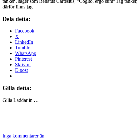
tänker.. säger som Renatus Cartesius, ”Cogito, ergo sum” Jag tänker,
därför finns jag
Dela detta:
Facebook
X
LinkedIn
Tumblr
WhatsApp
Pinterest
Skriv ut
E-post
Gilla detta:
Gilla
Laddar in …
Inga kommentarer än