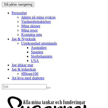
Slå på/av navigering
Personligt
Jakten på mina syskon
Vardagsbetraktelser
Mina skisser
Mina resor
Kontakta mig
Jag & Nyteknik
Uppkopplad utomlands
Australien
Spanien
Storbritannien
USA
Jag älskar mat
Jag & ledarskap
#Blogg100
Att leva med diabetes