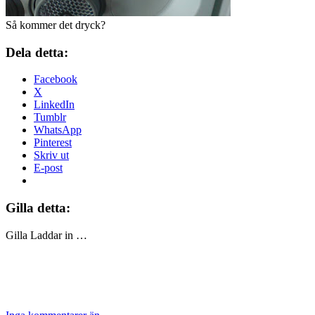
Så kommer det dryck?
Dela detta:
Facebook
X
LinkedIn
Tumblr
WhatsApp
Pinterest
Skriv ut
E-post
Gilla detta:
Gilla
Laddar in …