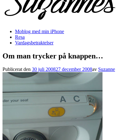
Moblog med min iPhone
Resa
Vardagsbetraktelser
Om man trycker på knappen…
Publicerat den
30 juli 2008
27 december 2008
av
Suzanne