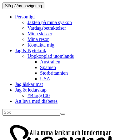
Slå på/av navigering
Personligt
Jakten på mina syskon
Vardagsbetraktelser
Mina skisser
Mina resor
Kontakta mig
Jag & Nyteknik
Uppkopplad utomlands
Australien
Spanien
Storbritannien
USA
Jag älskar mat
Jag & ledarskap
#Blogg100
Att leva med diabetes