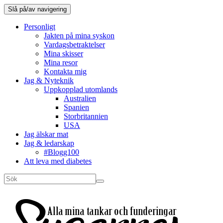
Slå på/av navigering
Personligt
Jakten på mina syskon
Vardagsbetraktelser
Mina skisser
Mina resor
Kontakta mig
Jag & Nyteknik
Uppkopplad utomlands
Australien
Spanien
Storbritannien
USA
Jag älskar mat
Jag & ledarskap
#Blogg100
Att leva med diabetes