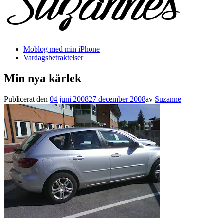
Moblog med min iPhone
Vardagsbetraktelser
Min nya kärlek
Publicerat den
04 juni 2008
27 december 2008
av
Suzanne