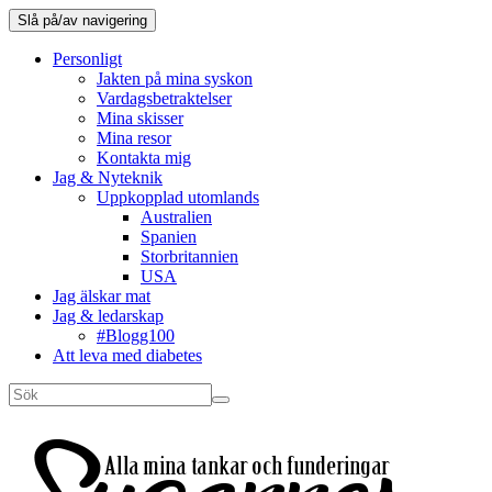
Slå på/av navigering
Personligt
Jakten på mina syskon
Vardagsbetraktelser
Mina skisser
Mina resor
Kontakta mig
Jag & Nyteknik
Uppkopplad utomlands
Australien
Spanien
Storbritannien
USA
Jag älskar mat
Jag & ledarskap
#Blogg100
Att leva med diabetes