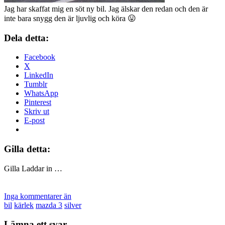
Jag har skaffat mig en söt ny bil. Jag älskar den redan och den är
inte bara snygg den är ljuvlig och köra 😛
Dela detta:
Facebook
X
LinkedIn
Tumblr
WhatsApp
Pinterest
Skriv ut
E-post
Gilla detta:
Gilla
Laddar in …
Inga kommentarer än
bil
kärlek
mazda 3
silver
Lämna ett svar