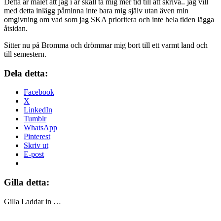
Detta är målet att jag i år skall ta mig mer tid till att skriva.. jag vill
med detta inlägg påminna inte bara mig själv utan även min
omgivning om vad som jag SKA prioritera och inte hela tiden lägga
åtsidan.
Sitter nu på Bromma och drömmar mig bort till ett varmt land och
till semestern.
Dela detta:
Facebook
X
LinkedIn
Tumblr
WhatsApp
Pinterest
Skriv ut
E-post
Gilla detta:
Gilla
Laddar in …