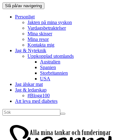
Slå på/av navigering
Personligt
Jakten på mina syskon
Vardagsbetraktelser
Mina skisser
Mina resor
Kontakta mig
Jag & Nyteknik
Uppkopplad utomlands
Australien
Spanien
Storbritannien
USA
Jag älskar mat
Jag & ledarskap
#Blogg100
Att leva med diabetes