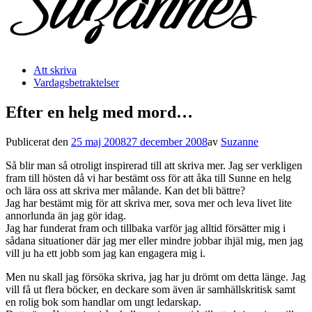
Att skriva
Vardagsbetraktelser
Efter en helg med mord…
Publicerat den
25 maj 2008
27 december 2008
av
Suzanne
Så blir man så otroligt inspirerad till att skriva mer. Jag ser verkligen
fram till hösten då vi har bestämt oss för att åka till Sunne en helg
och lära oss att skriva mer målande. Kan det bli bättre?
Jag har bestämt mig för att skriva mer, sova mer och leva livet lite
annorlunda än jag gör idag.
Jag har funderat fram och tillbaka varför jag alltid försätter mig i
sådana situationer där jag mer eller mindre jobbar ihjäl mig, men jag
vill ju ha ett jobb som jag kan engagera mig i.
Men nu skall jag försöka skriva, jag har ju drömt om detta länge. Jag
vill få ut flera böcker, en deckare som även är samhällskritisk samt
en rolig bok som handlar om ungt ledarskap.