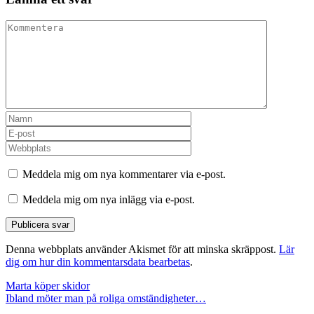
Meddela mig om nya kommentarer via e-post.
Meddela mig om nya inlägg via e-post.
Denna webbplats använder Akismet för att minska skräppost.
Lär
dig om hur din kommentarsdata bearbetas
.
Inläggsnavigering
Marta köper skidor
Ibland möter man på roliga omständigheter…