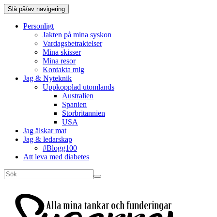
Slå på/av navigering
Personligt
Jakten på mina syskon
Vardagsbetraktelser
Mina skisser
Mina resor
Kontakta mig
Jag & Nyteknik
Uppkopplad utomlands
Australien
Spanien
Storbritannien
USA
Jag älskar mat
Jag & ledarskap
#Blogg100
Att leva med diabetes