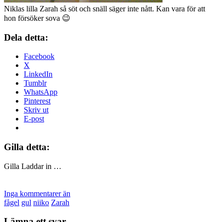
Niklas lilla Zarah så söt och snäll säger inte nått. Kan vara för att
hon försöker sova 😉
Dela detta:
Facebook
X
LinkedIn
Tumblr
WhatsApp
Pinterest
Skriv ut
E-post
Gilla detta:
Gilla
Laddar in …
Inga kommentarer än
fågel
gul
niiko
Zarah
Lämna ett svar