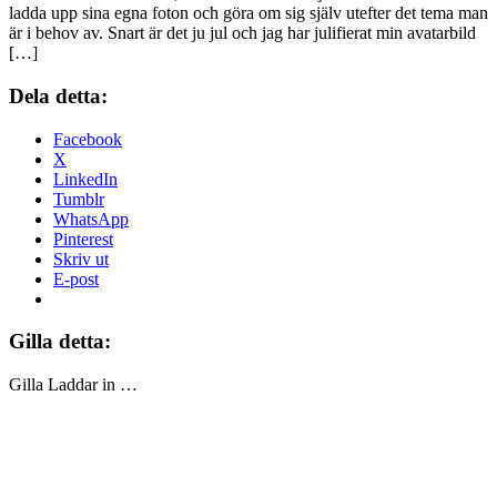
ladda upp sina egna foton och göra om sig själv utefter det tema man
är i behov av. Snart är det ju jul och jag har julifierat min avatarbild
[…]
Dela detta:
Facebook
X
LinkedIn
Tumblr
WhatsApp
Pinterest
Skriv ut
E-post
Gilla detta:
Gilla
Laddar in …