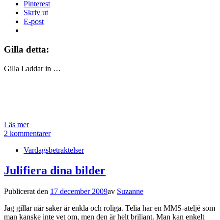
Pinterest
Skriv ut
E-post
Gilla detta:
Gilla
Laddar in …
Läs mer
2 kommentarer
Vardagsbetraktelser
Julifiera dina bilder
Publicerat den
17 december 2009
av
Suzanne
Jag gillar när saker är enkla och roliga. Telia har en MMS-ateljé som
man kanske inte vet om, men den är helt briljant. Man kan enkelt