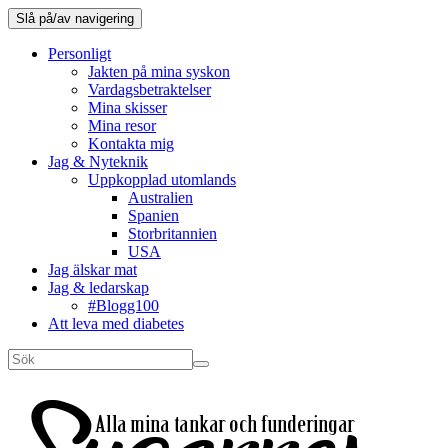
Slå på/av navigering
Personligt
Jakten på mina syskon
Vardagsbetraktelser
Mina skisser
Mina resor
Kontakta mig
Jag & Nyteknik
Uppkopplad utomlands
Australien
Spanien
Storbritannien
USA
Jag älskar mat
Jag & ledarskap
#Blogg100
Att leva med diabetes