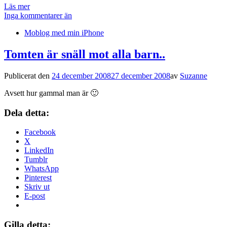
Läs mer
Inga kommentarer än
Moblog med min iPhone
Tomten är snäll mot alla barn..
Publicerat den
24 december 2008
27 december 2008
av
Suzanne
Avsett hur gammal man är 🙂
Dela detta:
Facebook
X
LinkedIn
Tumblr
WhatsApp
Pinterest
Skriv ut
E-post
Gilla detta: