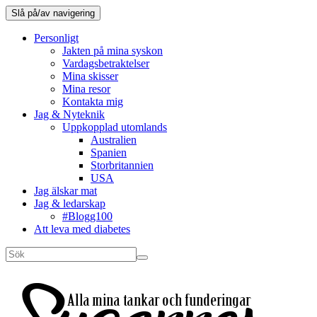
Slå på/av navigering
Personligt
Jakten på mina syskon
Vardagsbetraktelser
Mina skisser
Mina resor
Kontakta mig
Jag & Nyteknik
Uppkopplad utomlands
Australien
Spanien
Storbritannien
USA
Jag älskar mat
Jag & ledarskap
#Blogg100
Att leva med diabetes