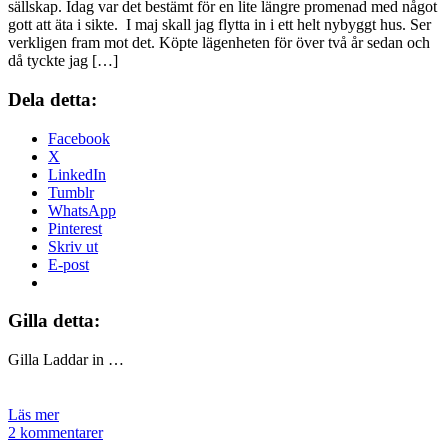
sällskap. Idag var det bestämt för en lite längre promenad med något
gott att äta i sikte. I maj skall jag flytta in i ett helt nybyggt hus. Ser
verkligen fram mot det. Köpte lägenheten för över två år sedan och
då tyckte jag […]
Dela detta:
Facebook
X
LinkedIn
Tumblr
WhatsApp
Pinterest
Skriv ut
E-post
Gilla detta:
Gilla
Laddar in …
Läs mer
2 kommentarer