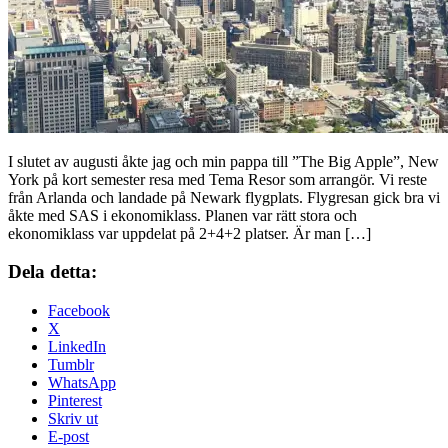
I slutet av augusti åkte jag och min pappa till ”The Big Apple”, New
York på kort semester resa med Tema Resor som arrangör. Vi reste
från Arlanda och landade på Newark flygplats. Flygresan gick bra vi
åkte med SAS i ekonomiklass. Planen var rätt stora och
ekonomiklass var uppdelat på 2+4+2 platser. Är man […]
Dela detta:
Facebook
X
LinkedIn
Tumblr
WhatsApp
Pinterest
Skriv ut
E-post