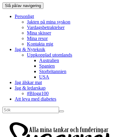
Slå på/av navigering
Personligt
Jakten på mina syskon
Vardagsbetraktelser
Mina skisser
Mina resor
Kontakta mig
Jag & Nyteknik
Uppkopplad utomlands
Australien
Spanien
Storbritannien
USA
Jag älskar mat
Jag & ledarskap
#Blogg100
Att leva med diabetes