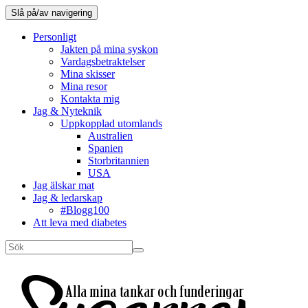
Slå på/av navigering
Personligt
Jakten på mina syskon
Vardagsbetraktelser
Mina skisser
Mina resor
Kontakta mig
Jag & Nyteknik
Uppkopplad utomlands
Australien
Spanien
Storbritannien
USA
Jag älskar mat
Jag & ledarskap
#Blogg100
Att leva med diabetes