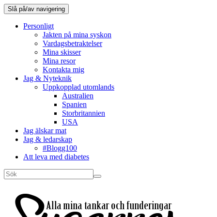
Slå på/av navigering
Personligt
Jakten på mina syskon
Vardagsbetraktelser
Mina skisser
Mina resor
Kontakta mig
Jag & Nyteknik
Uppkopplad utomlands
Australien
Spanien
Storbritannien
USA
Jag älskar mat
Jag & ledarskap
#Blogg100
Att leva med diabetes