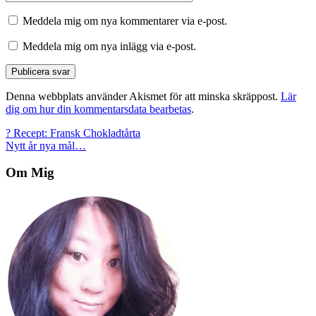
Meddela mig om nya kommentarer via e-post.
Meddela mig om nya inlägg via e-post.
Denna webbplats använder Akismet för att minska skräppost.
Lär
dig om hur din kommentarsdata bearbetas
.
Inläggsnavigering
? Recept: Fransk Chokladtårta
Nytt år nya mål…
Om Mig